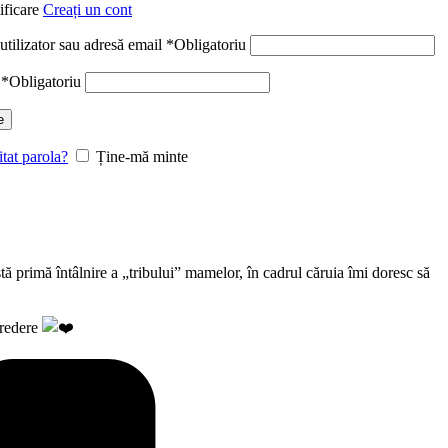
ificare
Creați un cont
tilizator sau adresă email
*
Obligatoriu
a
*
Obligatoriu
e
itat parola?
Ține-mă minte
stă primă întâlnire a „tribului” mamelor, în cadrul căruia îmi doresc să
ncredere