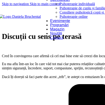
Skip to navigation
Skip to main content
Psihoterapie individuală
Psihoterapie de cuplu și famili
Consiliere psihologică copii și
Psihoterapie online
Evenimente
Programări
Magazin
Noutăți
Discuții cu sens pe terasă
Contact
Cred în convingerea care afirmă că cel mai bine este să creezi din locul
Eu ma aflu într-un loc în care văd tot mai clar puterea relațiilor calit
simțim siguranță, încredere, suport, compasiune, sprijin, recunoștință
Dacă îți dorești să faci parte din acest „trib”, te astept cu entuziasm în