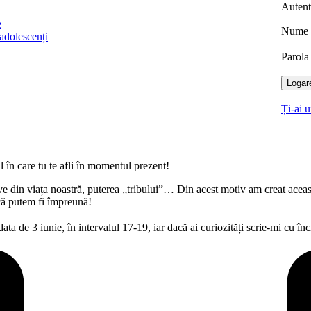
Autent
e
Nume u
 adolescenți
Parol
Logar
Ți-ai u
 în care tu te afli în momentul prezent!
ative din viața noastră, puterea „tribului”… Din acest motiv am creat acea
 că putem fi împreună!
 data de 3 iunie, în intervalul 17-19, iar dacă ai curiozități scrie-mi cu î