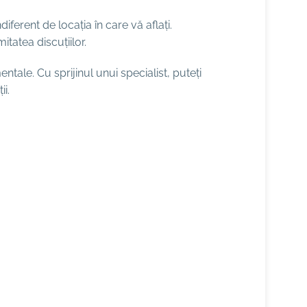
ferent de locația în care vă aflați.
tatea discuțiilor.
tale. Cu sprijinul unui specialist, puteți
i.