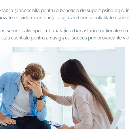
bilă și accesibilă pentru a beneficia de suport psihologic, indi
ate de video-conferință, asigurând confidențialitatea și intimi
pas semnificativ spre îmbunătățirea bunăstării emoționale și men
ități esențiale pentru a naviga cu succes prin provocările vieți