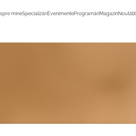
spre mine
Specializări
Evenimente
Programări
Magazin
Noutăți