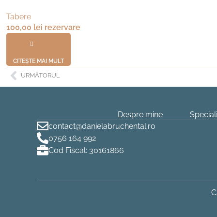
Tabere
100,00
lei
rezervare
CITEȘTE MAI MULT
URMĂTORUL
Despre mine
Speciali
contact@danielabruchental.ro
0756 164 992
Cod Fiscal: 30161866
C