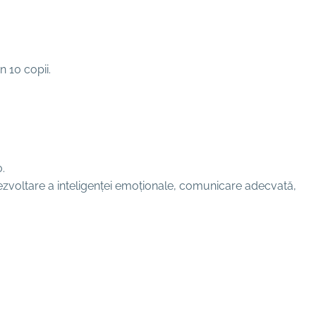
n 10 copii.
.
 dezvoltare a inteligenței emoționale, comunicare adecvată,