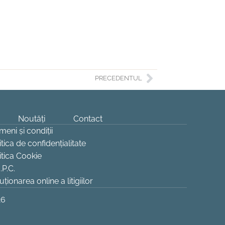
PRECEDENTUL
Noutăți
Contact
meni și condiții
itica de confidențialitate
itica Cookie
.P.C.
uționarea online a litigiilor
26