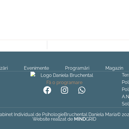
zări
Evenimente
Programări
Magazin
Ter
Pol
Fă o programare
Pol
A.N
Sol
abinet Individual de Psihologie
Bruchental Daniela Maria
© 20
Website realizat de
MIND
GRID