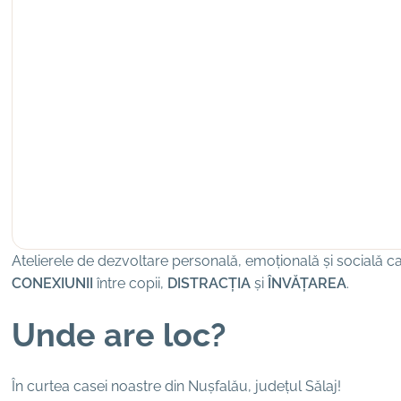
Atelierele de dezvoltare personală, emoțională și socială c
CONEXIUNII
între copii,
DISTRACȚIA
și
ÎNVĂȚAREA
.
Unde are loc?
În curtea casei noastre din Nușfalău, județul Sălaj!