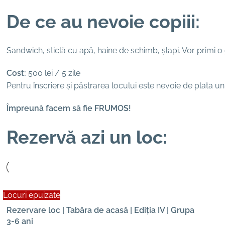
De ce au nevoie copiii:
Sandwich, sticlă cu apă, haine de schimb, șlapi. Vor primi o g
Cost:
500 lei / 5 zile
Pentru înscriere și păstrarea locului este nevoie de plata unu
Împreună facem să fie FRUMOS!
Rezervă azi un loc:
Locuri epuizate
Rezervare loc | Tabăra de acasă | Ediția IV | Grupa
3-6 ani