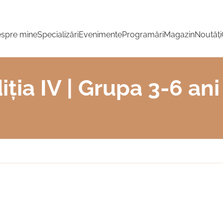
spre mine
Specializări
Evenimente
Programări
Magazin
Noutăți
ția IV | Grupa 3-6 ani