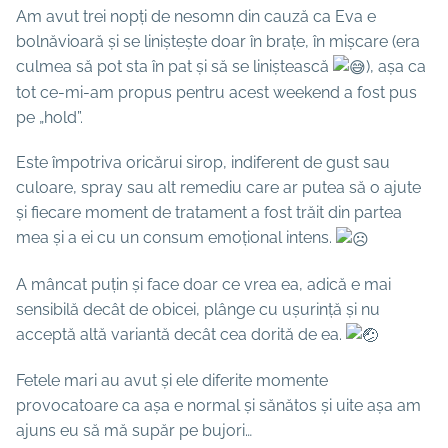
Am avut trei nopți de nesomn din cauză ca Eva e
bolnăvioară și se liniștește doar în brațe, în mișcare (era
culmea să pot sta în pat și să se liniștească
), așa ca
tot ce-mi-am propus pentru acest weekend a fost pus
pe „hold”.
Este împotriva oricărui sirop, indiferent de gust sau
culoare, spray sau alt remediu care ar putea să o ajute
și fiecare moment de tratament a fost trăit din partea
mea și a ei cu un consum emoțional intens.
A mâncat puțin și face doar ce vrea ea, adică e mai
sensibilă decât de obicei, plânge cu ușurință și nu
acceptă altă variantă decât cea dorită de ea.
Fetele mari au avut și ele diferite momente
provocatoare ca așa e normal și sănătos și uite așa am
ajuns eu să mă supăr pe bujori…