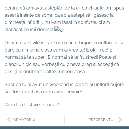
pentru că am avut așteptări de la ei, ba chiar le-am spus
aseară înainte de somn ca abia aștept să i găsesc la
dimineață înfloriți … nu i-am lăsat în confuzie, ci am
clarificat ce îmi doresc!
Doar că sunt zile în care nici măcar bujorii nu înfloresc și
pare ca nimic nu e așa cum ai vrea tu! E ok! Trec! E
normal să te superi! E normal să te frustrezi! Poate și
plângi un pic sau vorbești cu cineva drag și accepți că
deși ți-ai dorit să fie altfel, uneori e așa.
Sper că tu ai avut un weekend în care ți-au înflorit bujorii
și a fost exact așa cum aveai nevoie!
Cum ți-a fost weekendul?
URMĂTORUL
PRECEDENTUL