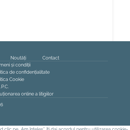
Noutăți
Contact
meni și condiții
itica de confidențialitate
itica Cookie
.P.C.
uționarea online a litigiilor
26
clic pe „Am înțeles”, îți dai acordul pentru utilizarea cookie-