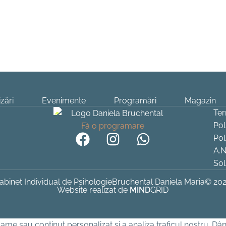
zări
Evenimente
Programări
Magazin
Ter
Pol
Fă o programare
Pol
A.N
Sol
abinet Individual de Psihologie
Bruchental Daniela Maria
© 20
Website realizat de
MIND
GRID
me sau conținut personalizat și a analiza traficul nostru. Dând 