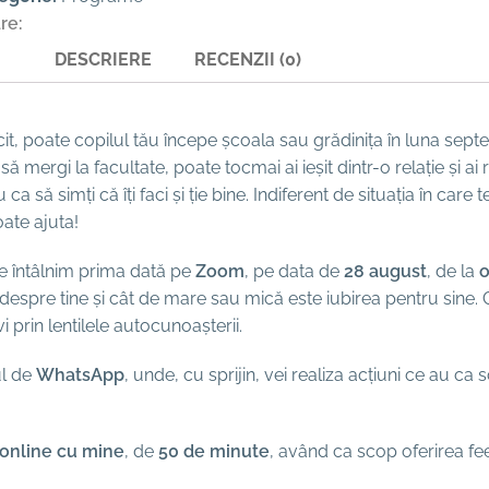
re:
DESCRIERE
RECENZII (0)
t, poate copilul tău începe școala sau grădinița în luna septemb
 mergi la facultate, poate tocmai ai ieșit dintr-o relație și ai 
să simți că îți faci și ție bine. Indiferent de situația în care te
ate ajuta!
Ne întâlnim prima dată pe
Zoom
, pe data de
28 august
, de la
o
espre tine și cât de mare sau mică este iubirea pentru sine. Clar
vi prin lentilele autocunoașterii.
ul de
WhatsApp
, unde, cu sprijin, vei realiza acțiuni ce au 
ă online cu mine
, de
50 de minute
, având ca scop oferirea fe