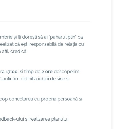
rie și îți dorești să ai “paharul plin” ca
realizat că ești responsabilă de relația cu
 afli, cred că
ra 17:00
, și timp de
2 ore
descoperim
ificăm definiția iubirii de sine și
ca scop conectarea cu propria persoană și
edback-ului și realizarea planului