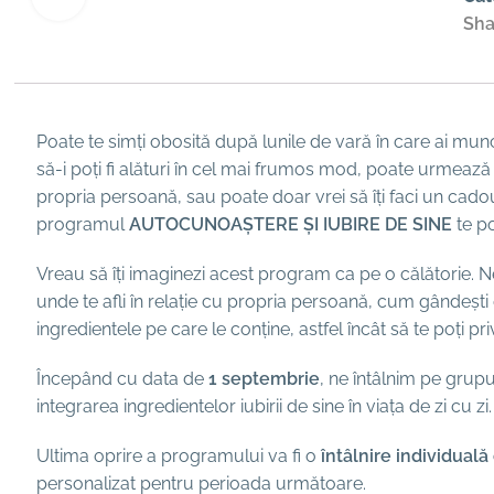
Sha
Poate te simți obosită după lunile de vară în care ai munci
să-i poți fi alături în cel mai frumos mod, poate urmează să
propria persoană, sau poate doar vrei să îți faci un cadou ca 
programul
AUTOCUNOAȘTERE ȘI IUBIRE DE SINE
te po
Vreau să îți imaginezi acest program ca pe o călătorie. 
unde te afli în relație cu propria persoană, cum gândești d
ingredientele pe care le conține, astfel încât să te poți pri
Începând cu data de
1 septembrie
, ne întâlnim pe grup
integrarea ingredientelor iubirii de sine în viața de zi cu zi.
Ultima oprire a programului va fi o
întâlnire individual
personalizat pentru perioada următoare.