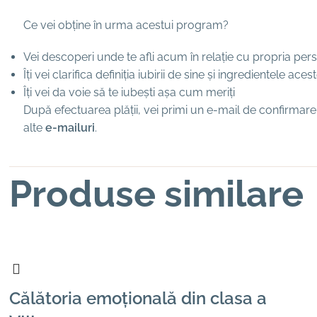
Ce vei obține în urma acestui program?
Vei descoperi unde te afli acum în relație cu propria pe
Îți vei clarifica definiția iubirii de sine și ingredientele aces
Îți vei da voie să te iubești așa cum meriți
După efectuarea plății, vei primi un e-mail de confirmare a
alte
e-mailuri
.
Produse similare
Călătoria emoțională din clasa a