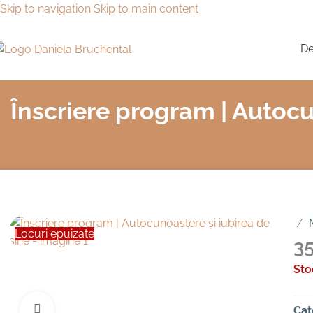
Skip to navigation
Skip to main content
De
Înscriere program | Autocu
/
Locuri epuizate
3
Sto
Faceți click pentru a mări
Cat