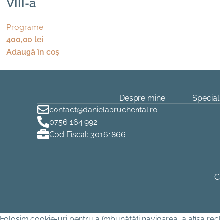
VIII-a
Programe
400,00
lei
Adaugă în coș
Despre mine
Speciali
contact@danielabruchental.ro
0756 164 992
Cod Fiscal: 30161866
C
Folosim cookie-uri pentru a îmbunătăți navigarea, a afișa recla