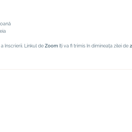
rsoană
teia
 înscrierii. Linkul de
Zoom
îți va fi trimis în dimineața zilei de