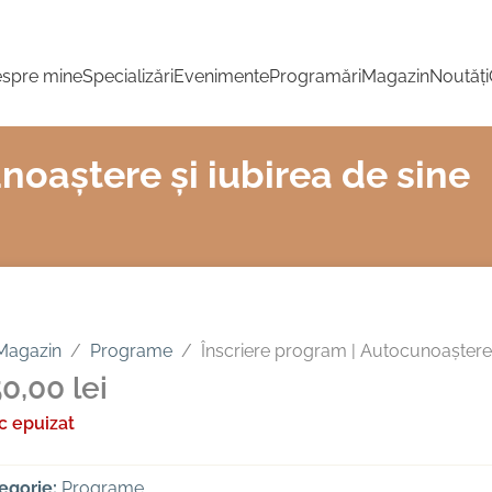
spre mine
Specializări
Evenimente
Programări
Magazin
Noutăți
noaștere și iubirea de sine
Magazin
/
Programe
/
Înscriere program | Autocunoaștere ș
50,00
lei
c epuizat
egorie:
Programe