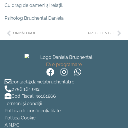
Cu drag de oameni și relații,
Psiholog Bruchental Daniela
URMĂTORUL
PRECEDENTUL
Fă o programare
contact@danielabruchental.ro
0756 164 992
Cod Fiscal: 30161866
Termeni și condiții
Politica de confidențialitate
Politica Cookie
A.N.P.C.