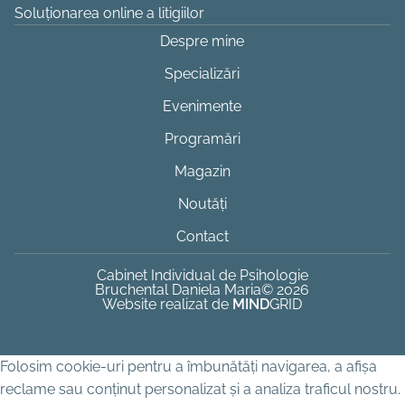
Soluționarea online a litigiilor
Despre mine
Specializări
Evenimente
Programări
Magazin
Noutăți
Contact
Cabinet Individual de Psihologie
Bruchental Daniela Maria
© 2026
Website realizat de
MIND
GRID
Folosim cookie-uri pentru a îmbunătăți navigarea, a afișa
reclame sau conținut personalizat și a analiza traficul nostru.