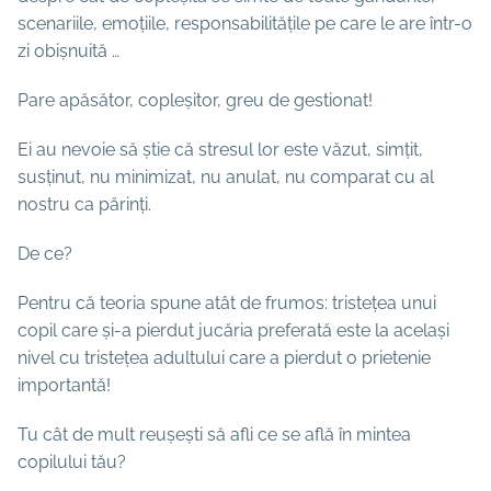
scenariile, emoțiile, responsabilitățile pe care le are într-o
zi obișnuită …
Pare apăsător, copleșitor, greu de gestionat!
Ei au nevoie să știe că stresul lor este văzut, simțit,
susținut, nu minimizat, nu anulat, nu comparat cu al
nostru ca părinți.
De ce?
Pentru că teoria spune atât de frumos: tristețea unui
copil care și-a pierdut jucăria preferată este la același
nivel cu tristețea adultului care a pierdut o prietenie
importantă!
Tu cât de mult reușești să afli ce se află în mintea
copilului tău?