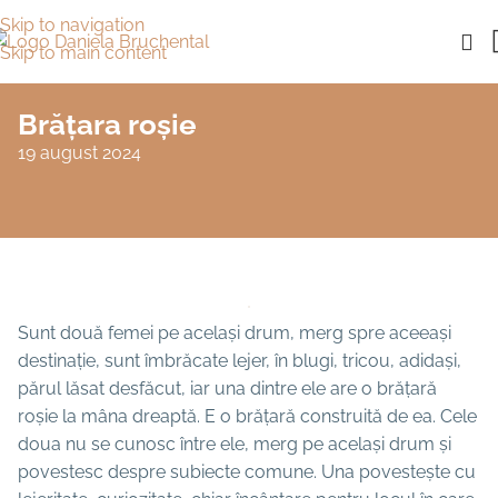
Skip to navigation
Skip to main content
Brățara roșie
19 august 2024
Sunt două femei pe același drum, merg spre aceeași
destinație, sunt îmbrăcate lejer, în blugi, tricou, adidași,
părul lăsat desfăcut, iar una dintre ele are o brățară
roșie la mâna dreaptă. E o brățară construită de ea. Cele
doua nu se cunosc între ele, merg pe același drum și
povestesc despre subiecte comune. Una povestește cu