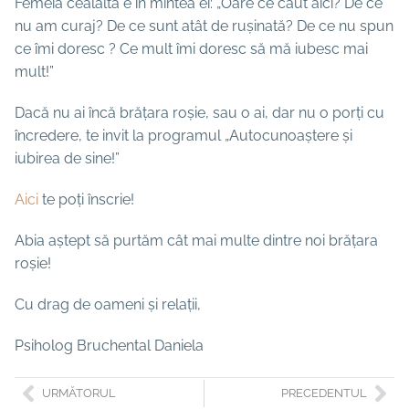
Femeia cealaltă e în mintea ei: „Oare ce caut aici? De ce
nu am curaj? De ce sunt atât de rușinată? De ce nu spun
ce îmi doresc ? Ce mult îmi doresc să mă iubesc mai
mult!”
Dacă nu ai încă brățara roșie, sau o ai, dar nu o porți cu
încredere, te invit la programul „Autocunoaștere și
iubirea de sine!”
Aici
te poți înscrie!
Abia aștept să purtăm cât mai multe dintre noi brățara
roșie!
Cu drag de oameni și relații,
Psiholog Bruchental Daniela
URMĂTORUL
PRECEDENTUL