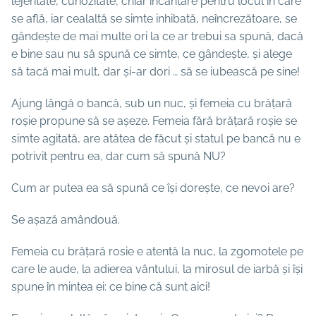
lejeritate, curiozitate, chiar încântare pentru locul în care
se află, iar cealaltă se simte inhibată, neîncrezătoare, se
gândește de mai multe ori la ce ar trebui sa spună, dacă
e bine sau nu să spună ce simte, ce gândește, și alege
să tacă mai mult, dar și-ar dori … să se iubească pe sine!
Ajung lângă o bancă, sub un nuc, și femeia cu brățară
roșie propune să se așeze. Femeia fără brățară roșie se
simte agitată, are atâtea de făcut și statul pe bancă nu e
potrivit pentru ea, dar cum să spună NU?
Cum ar putea ea să spună ce își dorește, ce nevoi are?
Se așază amândouă.
Femeia cu brățară rosie e atentă la nuc, la zgomotele pe
care le aude, la adierea vântului, la mirosul de iarbă și își
spune în mintea ei: ce bine că sunt aici!