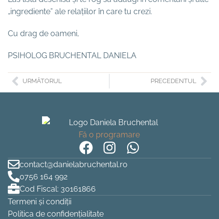
„ingrediente” ale relațiilor în care tu crezi.
Cu drag de oameni,
PSIHOLOG BRUCHENTAL DANIELA
URMĂTORUL
PRECEDENTUL
Fă o programare
contact@danielabruchental.ro
0756 164 992
Cod Fiscal: 30161866
Termeni și condiții
Politica de confidențialitate