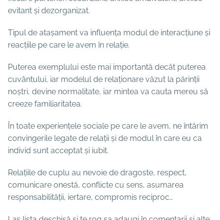
evitant și dezorganizat.
Tipul de atașament va influența modul de interacțiune și
reacțiile pe care le avem în relație.
Puterea exemplului este mai importantă decât puterea
cuvântului, iar modelul de relaționare văzut la
părinții
noștri, devine normalitate, iar mintea va cauta mereu să
creeze familiaritatea.
În toate experiențele sociale pe care le avem, ne întărim
convingerile legate de relații și de modul în care eu ca
individ sunt acceptat și iubit.
Relațiile de cuplu au nevoie de dragoste, respect,
comunicare onestă, conflicte cu sens, asumarea
responsabilității, iertare, compromis reciproc…
Las lista deschisă și te rog sa adaugi în comentarii și alte