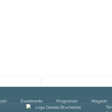
zări
Evenimente
Programări
Magazin
Ter