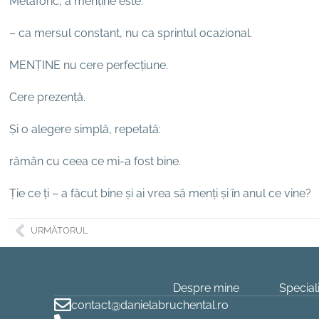
Metaforic, a menține este:
– ca mersul constant, nu ca sprintul ocazional.
MENȚINE nu cere perfecțiune.
Cere prezență.
Și o alegere simplă, repetată:
rămân cu ceea ce mi-a fost bine.
Ție ce ți – a făcut bine și ai vrea să menți și în anul ce vine?
URMĂTORUL
Despre mine
Speciali
contact@danielabruchental.ro