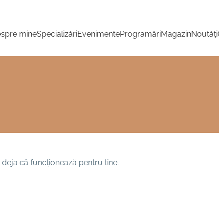
spre mine
Specializări
Evenimente
Programări
Magazin
Noutăți
i deja că funcționează pentru tine.