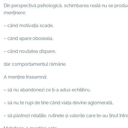
Din perspectivă psihologică, schimbarea reală nu se produ
menținere:
– când motivația scade,
– când apare oboseala,
– când noutatea dispare,
dar comportamentul rămâne.
A menține înseamnă:
– să nu abandonezi ce ți-a adus echilibru,
– să nu te rupi de tine când viața devine aglomerată,
– să păstrezi relațiile, rutinele și valorile care te-au ținut într